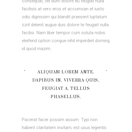
consequat, vel illum dolore eu feugiat nulla
facilisis at vero eros et accumsan et iusto
odio dignissim qui blandit praesent luptatum
zzril delenit augue duis dolore te feugait nulla
facilisi. Nam liber tempor cum soluta nobis
eleifend option congue nihil imperdiet doming
id quod mazim.
ALIQUAM LOREM ANTE,
DAPIBUS IN, VIVERRA QUIS,
FEUGIAT A, TELLUS
PHASELLUS.
Pacerat facer possim assum. Typi non
habent claritatem insitam; est usus legentis