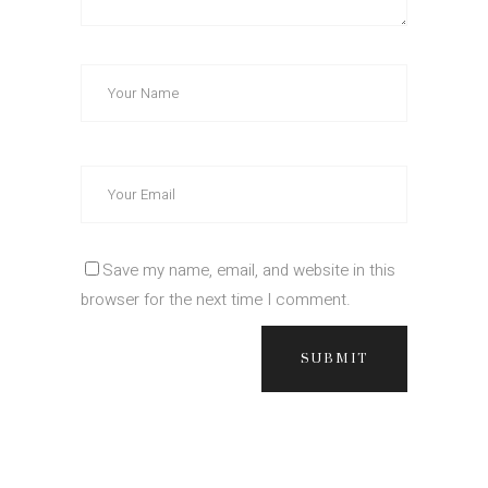
Save my name, email, and website in this
browser for the next time I comment.
SUBMIT