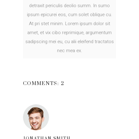
detraxit periculis deolio summ. In sumo
ipsum epicurei eos, cum solet oblique cu.
At pri stet minim. Lorem ipsum dolor sit
amet, et vix cibo reprimique, argumentum
sadipscing mei eu, cu alii eleifend tractatos
nec mea ex.
COMMENTS: 2
JONATHAN SMITH