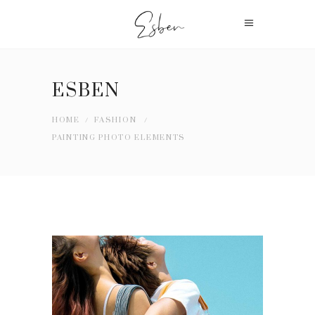
myhouseoffurniture.com
link slot gacor
link slot gacor
toto togel
situs togel
situs togel
toto togel
toto togel
slot online
situs togel
jacktoto
situs slot
situs slot
jacktoto
jacktoto
slot gacor
situs slot
jacktoto
slot gacor
jacktoto
link gacor
link slot
slot resmi
ESBEN
HOME
/
FASHION
/
PAINTING PHOTO ELEMENTS