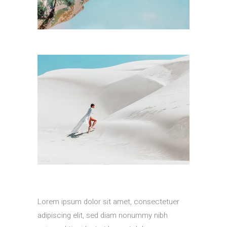
Lorem ipsum dolor sit amet, consectetuer
adipiscing elit, sed diam nonummy nibh