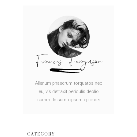
Frances Ferguson
Alienum phaedrum torquatos nec
eu, vis detraxit periculis deolio
summ. In sumo ipsum epicurei
eos, cum solet oblique cu. At pri
stet minim. Lorem ipsum dolor sit
amet, et vix cibo reprimique,
argumentum sadipscing mei eu, cu
CATEGORY