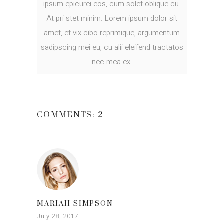
ipsum epicurei eos, cum solet oblique cu.
At pri stet minim. Lorem ipsum dolor sit
amet, et vix cibo reprimique, argumentum
sadipscing mei eu, cu alii eleifend tractatos
nec mea ex.
COMMENTS: 2
MARIAH SIMPSON
July 28, 2017