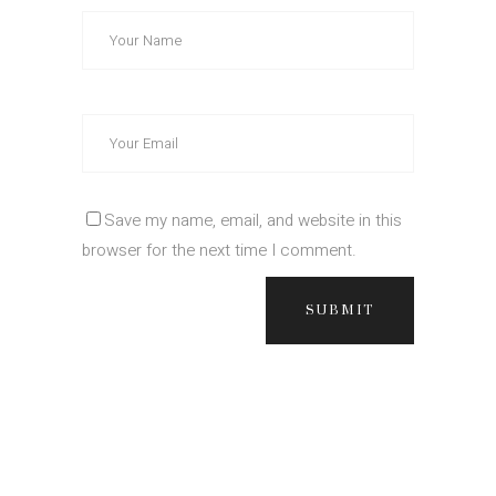
Save my name, email, and website in this
browser for the next time I comment.
SUBMIT