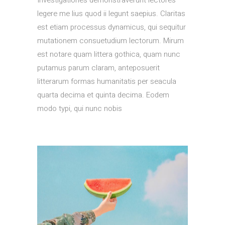
Investigationes demonstraverunt lectores
legere me lius quod ii legunt saepius. Claritas
est etiam processus dynamicus, qui sequitur
mutationem consuetudium lectorum. Mirum
est notare quam littera gothica, quam nunc
putamus parum claram, anteposuerit
litterarum formas humanitatis per seacula
quarta decima et quinta decima. Eodem
modo typi, qui nunc nobis