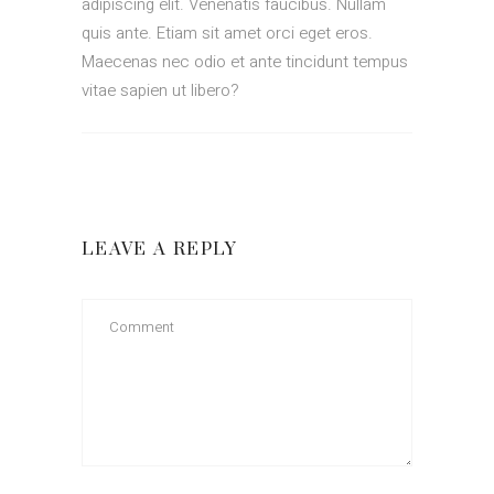
adipiscing elit. Venenatis faucibus. Nullam
quis ante. Etiam sit amet orci eget eros.
Maecenas nec odio et ante tincidunt tempus
vitae sapien ut libero?
LEAVE A REPLY