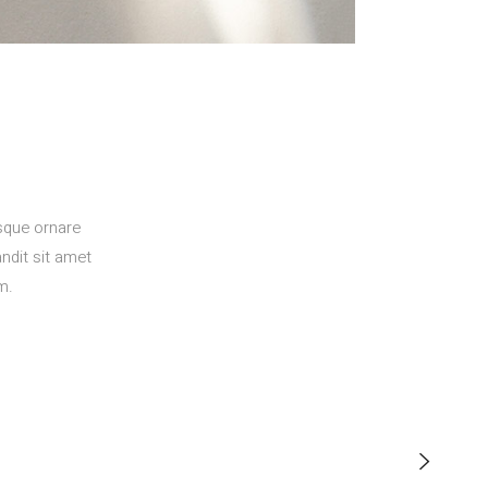
esque ornare
ndit sit amet
m.